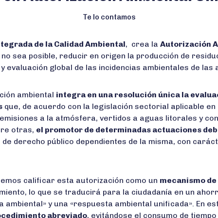
Te lo contamos
ntegrada de la Calidad Ambiental
, crea la
Autorización A
o no sea posible, reducir en origen la producción de residu
 y evaluación global de las incidencias ambientales de la
nción ambiental
integra en una resolución única la evalua
s
que, de acuerdo con la legislación sectorial aplicable en
emisiones a la atmósfera, vertidos a aguas litorales y con
tre otras,
el promotor de determinadas actuaciones debe
 de derecho público dependientes de la misma, con caráct
demos calificar esta autorización como un
mecanismo de s
iento, lo que se traducirá para la ciudadanía en un ahorro
 ambiental» y una «respuesta ambiental unificada». En est
rocedimiento abreviado
, evitándose el consumo de tiempo