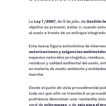
La
Ley 7/2007
, de 9 de julio, de
Gestión I
objetivo es prevenir, evitar o, cuando est
al suelo a través de un enfoque integrado
Esta nueva figura autonómica de interve
autorizaciones y exigencias ambientale
espacios naturales protegidos, residuos, 
residuos y calidad ambiental del suelo, en
en materia de medio ambiente y entidades
marcha.
Desde el punto de vista procedimental po
toda vez que sólo se tramitará un procedim
podríamos denominar una «ventanilla única
será de
ocho meses
, o de
seis para el p