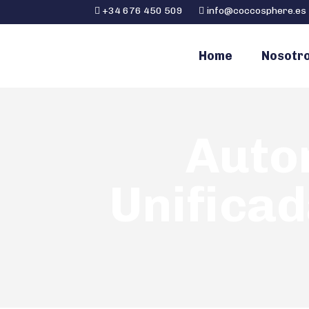
+34 676 450 509
info@coccosphere.es
Home
Nosotr
Auto
Unificad