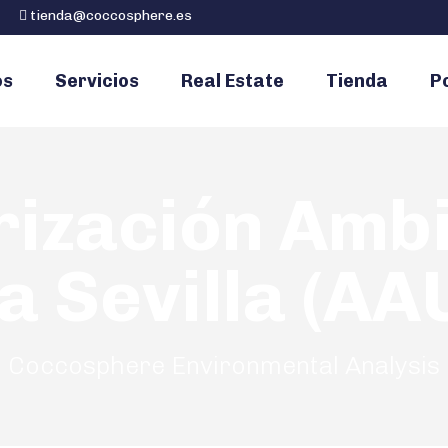
tienda@coccosphere.es
os
Servicios
Real Estate
Tienda
Po
rización Ambi
a Sevilla (AAU
Coccosphere Environmental Analysis