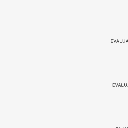
EVALU
EVALU