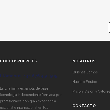
COCCOSPHERE.ES
NOSOTROS
Quienes Somos
Llámanos:
+34 676 450 509
Nuestro Equipo
Es una firma española de base
Misión, Visión y Valore
tecnología independiente formada por
profesionales con gran experiencia
CONTACTO
nacional e internacional en los