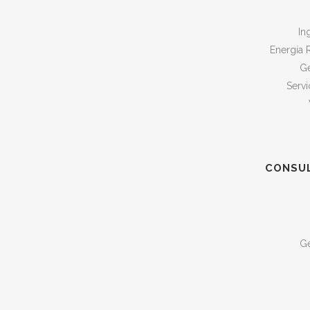
In
Energía R
Ge
Servi
CONSUL
Ge