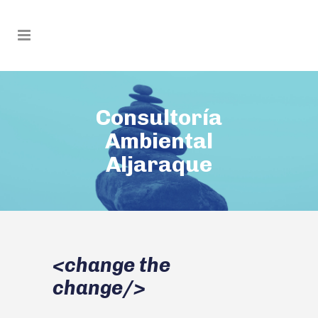
Consultoría
Ambiental
Aljaraque
<change the
change/>