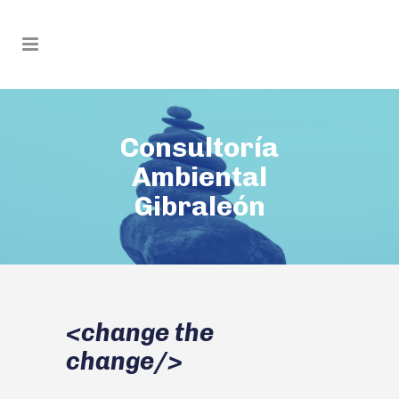
Consultoría
Ambiental
Gibraleón
<change the
change/>