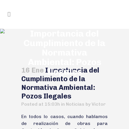
Importancia del
Cumplimiento de la
Normativa
Ambiental: Pozos
16 Ene
Importancia del
Ilegales
Cumplimiento de la
Normativa Ambiental:
Pozos Ilegales
Posted at 15:03h
in
Noticias
by
Victor
En todos lo casos, cuando hablamos
de realización de obras para