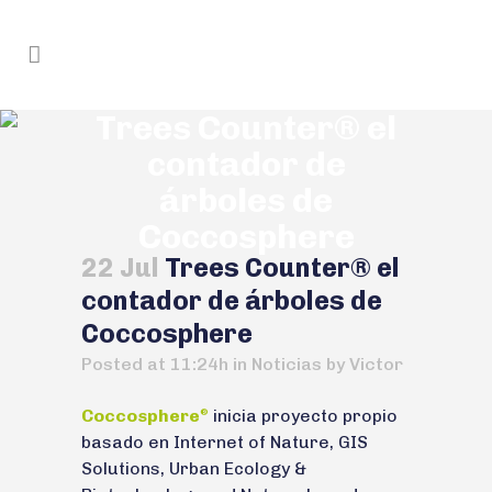
Trees Counter® el
contador de
árboles de
Coccosphere
22 Jul
Trees Counter® el
contador de árboles de
Coccosphere
Posted at 11:24h
in
Noticias
by
Victor
Coccosphere
inicia proyecto propio
®
basado en Internet of Nature, GIS
Solutions, Urban Ecology &