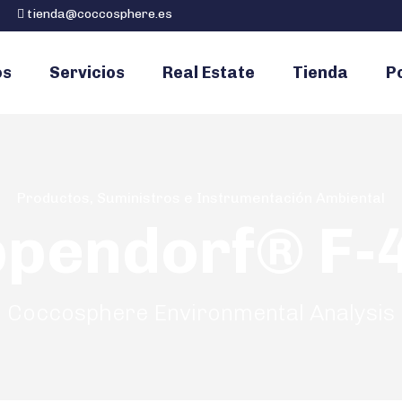
tienda@coccosphere.es
os
Servicios
Real Estate
Tienda
Po
Productos, Suministros e Instrumentación Ambiental
ppendorf® F-
Coccosphere Environmental Analysis