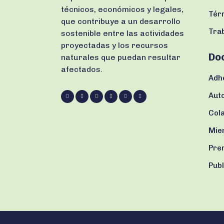
técnicos, económicos y legales,
Tér
que contribuye a un desarrollo
Tra
sostenible entre las actividades
proyectadas y los recursos
Do
naturales que puedan resultar
afectados.
Adh
Aut
Col
Mie
Prem
Pub