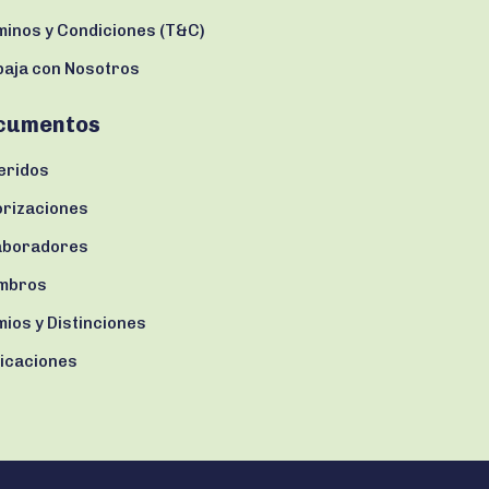
minos y Condiciones (T&C)
baja con Nosotros
cumentos
eridos
orizaciones
aboradores
mbros
ios y Distinciones
licaciones