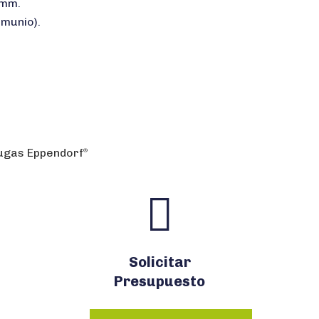
 mm.
imunio).
ugas Eppendorf
®
Solicitar
Presupuesto