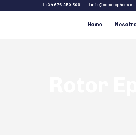
+34 676 450 509
info@coccosphere.es
Home
Nosotr
Rotor E