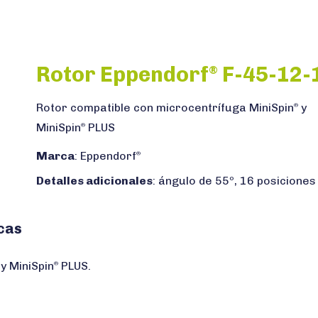
Rotor Eppendorf
F-45-12-
®
Rotor compatible con microcentrífuga MiniSpin
y
®
MiniSpin
PLUS
®
Marca
: Eppendorf
®
Detalles adicionales
: ángulo de 55º, 16 posiciones
cas
y MiniSpin
PLUS.
®