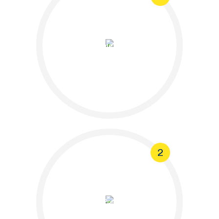
Principio de Prevención y
Principio «Quien
contamina, paga»
2
Medidas de Gestión de
Riesgo: Prevención,
Evitación y Reparación