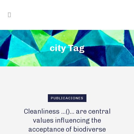
city Tag
PUBLICACIONES
Cleanliness …()… are central
values influencing the
acceptance of biodiverse