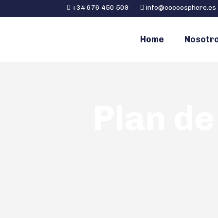
+34 676 450 509
info@coccosphere.es
Home
Nosotr
Plan de