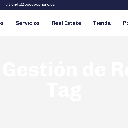
tienda@coccosphere.es
os
Servicios
Real Estate
Tienda
Po
 Gestión de 
Tag