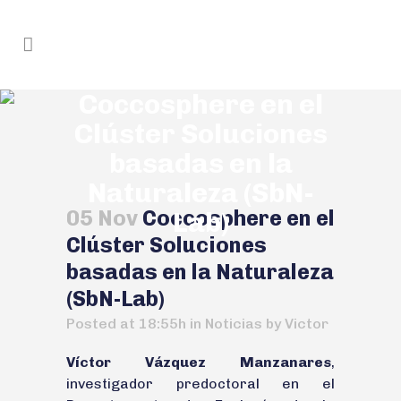
Coccosphere en el
Clúster Soluciones
basadas en la
Naturaleza (SbN-
05 Nov
Coccosphere en el
Lab)
Clúster Soluciones
basadas en la Naturaleza
(SbN-Lab)
Posted at 18:55h
in
Noticias
by
Victor
Víctor Vázquez Manzanares
,
investigador predoctoral en el