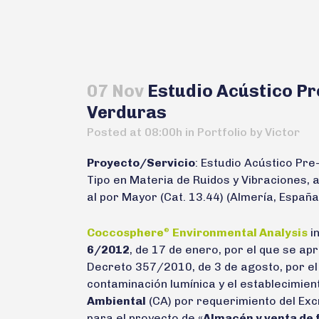
07 Nov
Estudio Acústico Pr
Verduras
Posted at 08:00h
in
Portfolio
by
Victor
Proyecto/Servicio
: Estudio Acústico Pr
Tipo en Materia de Ruidos y Vibraciones, 
al por Mayor (Cat. 13.44) (Almería, España
Coccosphere
Environmental Analysis
in
®
6/2012
, de 17 de enero, por el que se a
Decreto 357/2010, de 3 de agosto, por el 
contaminación lumínica y el establecimien
Ambiental
(CA) por requerimiento del Exc
para el proyecto de «
Almacén y venta de f