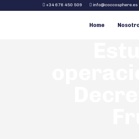
+34 676 450 509
info@coccosphere.es
Home
Nosotr
Estu
operaci
Decre
Fr