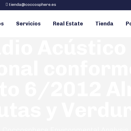
tienda@coccosphere.es
os
Servicios
Real Estate
Tienda
Po
dio Acústico
onal conforme
to 6/2012 A
utas y Verdu
Coccosphere Environmental Analysis