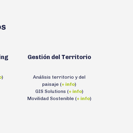
os
ing
Gestión del Territorio
o
)
Análisis territorio y del
paisaje (
+ info
)
GIS Solutions (
+ info
)
Movilidad Sostenible (
+ info
)