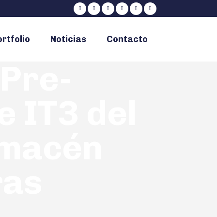
rtfolio
Noticias
Contacto
 Pre-
 IT3 del
lmacén
ras