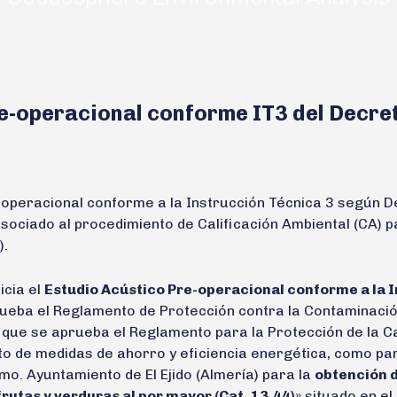
e-operacional conforme IT3 del Decre
e-operacional conforme a la Instrucción Técnica 3 según 
asociado al procedimiento de Calificación Ambiental (CA)
)
.
icia el
Estudio Acústico Pre-operacional conforme a la I
prueba el Reglamento de Protección contra la Contaminación
que se aprueba el Reglamento para la Protección de la Cal
to de medidas de ahorro y eficiencia energética, como pa
mo. Ayuntamiento de El Ejido (Almería) para la
obtención d
rutas y verduras al por mayor (Cat. 13.44)
» situado en el