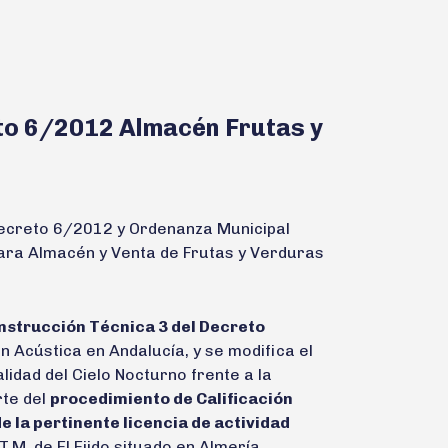
to 6/2012 Almacén Frutas y
Decreto 6/2012 y Ordenanza Municipal
 para Almacén y Venta de Frutas y Verduras
nstrucción Técnica 3 del Decreto
 Acústica en Andalucía, y se modifica el
idad del Cielo Nocturno frente a la
rte del
procedimiento de Calificación
e la pertinente licencia de actividad
 T.M. de El Ejido situado en Almería.