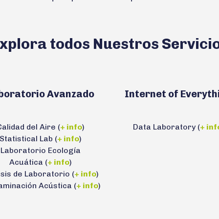
xplora todos Nuestros Servici
boratorio Avanzado
Internet of Everyth
alidad del Aire (
+ info
)
Data Laboratory (
+ inf
Statistical Lab (
+ info
)
Laboratorio Ecología
Acuática (
+ info
)
isis de Laboratorio (
+ info
)
aminación Acústica (
+ info
)