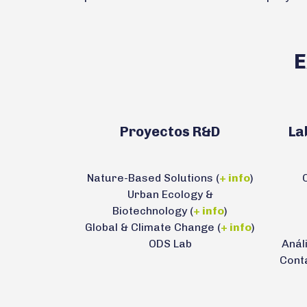
E
Proyectos R&D
La
Nature-Based Solutions (
+ info
)
C
Urban Ecology &
Biotechnology (
+ info
)
Global & Climate Change (
+ info
)
ODS Lab
Anál
Cont