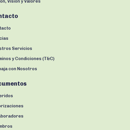
ón, Visión y Valores
ntacto
tacto
cias
stros Servicios
minos y Condiciones (T&C)
baja con Nosotros
cumentos
eridos
orizaciones
aboradores
mbros