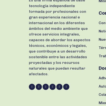
Es una firma española de base
Misi
tecnología independiente
formada por profesionales con
Co
gran experiencia nacional e
internacional en los diferentes
Con
ámbitos del medio ambiente que
Noti
ofrece servicios integrales,
Nue
capaces de abordar los aspectos
técnicos, económicos y legales,
Tér
que contribuye a un desarrollo
Tra
sostenible entre las actividades
proyectadas y los recursos
Do
naturales que puedan resultar
afectados.
Adh
Aut
Col
Mie