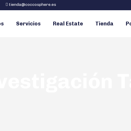
tienda@coccosphere.es
os
Servicios
Real Estate
Tienda
Po
vestigación 