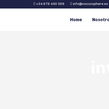
+34 676 450 509
info@coccosphere.es
Home
Nosotr
in