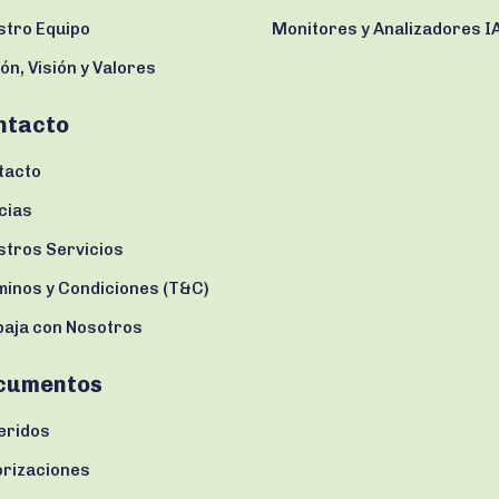
stro Equipo
Monitores y Analizadores I
ón, Visión y Valores
ntacto
tacto
cias
stros Servicios
minos y Condiciones (T&C)
baja con Nosotros
cumentos
eridos
orizaciones