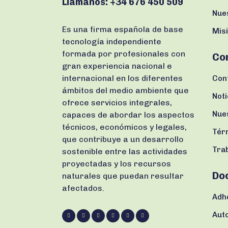
Llámanos:
+34 676 450 509
Nue
Es una firma española de base
Misi
tecnología independiente
formada por profesionales con
Co
gran experiencia nacional e
internacional en los diferentes
Con
ámbitos del medio ambiente que
Noti
ofrece servicios integrales,
Nue
capaces de abordar los aspectos
técnicos, económicos y legales,
Tér
que contribuye a un desarrollo
Tra
sostenible entre las actividades
proyectadas y los recursos
Do
naturales que puedan resultar
afectados.
Adh
Aut