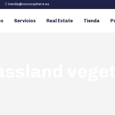
tienda@coccosphere.es
os
Servicios
Real Estate
Tienda
Po
assland veget