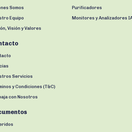
enes Somos
Purificadores
stro Equipo
Monitores y Analizadores I
ón, Visión y Valores
ntacto
tacto
cias
stros Servicios
minos y Condiciones (T&C)
baja con Nosotros
cumentos
eridos