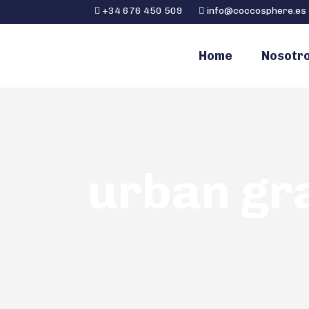
+34 676 450 509
info@coccosphere.es
Home
Nosotr
urban gr