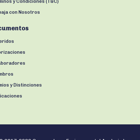
minos y Condiciones (T&C)
baja con Nosotros
cumentos
eridos
orizaciones
aboradores
mbros
ios y Distinciones
licaciones