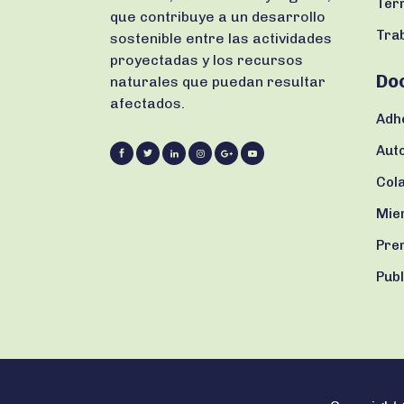
Tér
que contribuye a un desarrollo
Tra
sostenible entre las actividades
proyectadas y los recursos
Do
naturales que puedan resultar
afectados.
Adh
Aut
Col
Mie
Prem
Pub