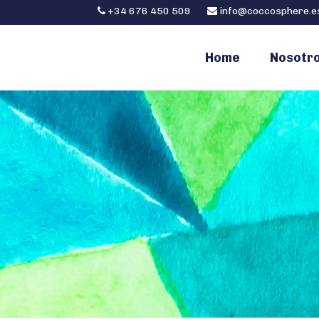
+34 676 450 509
info@coccosphere.e
Home
Nosotr