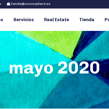
s
tienda@coccosphere.es
os
Servicios
Real Estate
Tienda
Po
mayo 2020