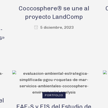
Coccosphere® se une al
proyecto LandComp
5 diciembre, 2023
-
s»
PORTFOLIO
el
EAE-S y EIS del Estudio de