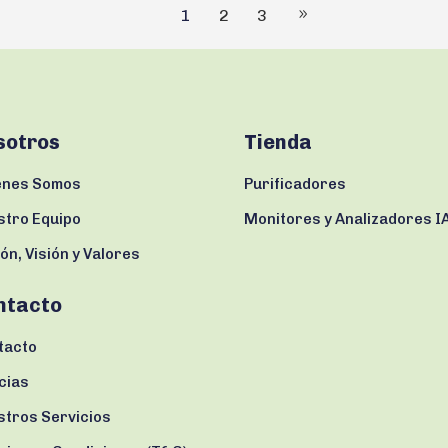
1
2
3
sotros
Tienda
enes Somos
Purificadores
stro Equipo
Monitores y Analizadores I
ón, Visión y Valores
ntacto
tacto
cias
stros Servicios