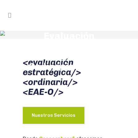
Evaluación
Ambiental
Estratégica
<evaluación
Ordinaria (EAE-O)
estratégica/>
<ordinaria/>
<EAE-O/>
Nuestros Servicios
®